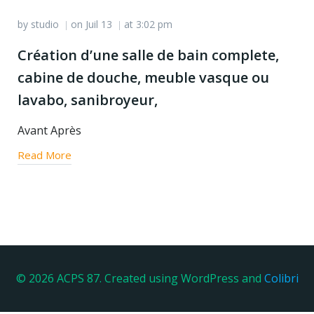
by
studio
on
Juil 13
at
3:02 pm
|
|
Création d’une salle de bain complete,
cabine de douche, meuble vasque ou
lavabo, sanibroyeur,
Avant Après
Read More
© 2026 ACPS 87. Created using WordPress and
Colibri